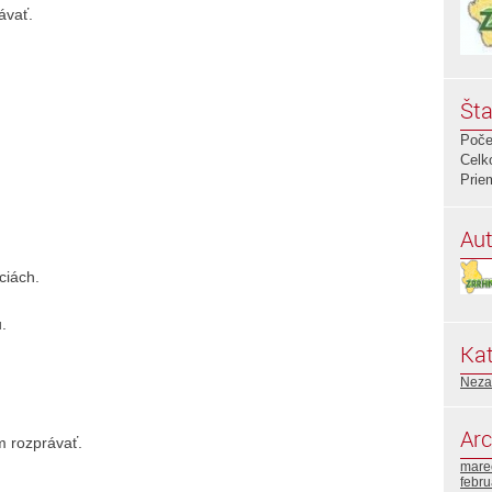
ávať.
Šta
Poče
Celk
Prie
Aut
ciách.
.
Kat
Neza
Arc
m rozprávať.
mare
febr