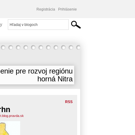
Registrácia
Prihlásenie
y
enie pre rozvoj regiónu
horná Nitra
RSS
rhn
ct.blog.pravda.sk