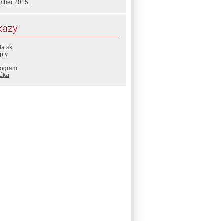
mber 2015
kazy
da.sk
pty
rogram
téka