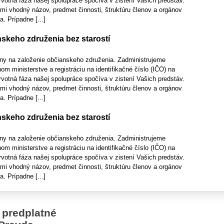
rvotná fáza našej spolupráce spočíva v zistení Vašich predstáv.
mi vhodný názov, predmet činnosti, štruktúru členov a orgánov
. Prípadne [...]
skeho združenia bez starostí
ny na založenie občianskeho združenia. Zadministrujeme
nom ministerstve a registráciu na identifikačné číslo (IČO) na
rvotná fáza našej spolupráce spočíva v zistení Vašich predstáv.
mi vhodný názov, predmet činnosti, štruktúru členov a orgánov
. Prípadne [...]
skeho združenia bez starostí
ny na založenie občianskeho združenia. Zadministrujeme
nom ministerstve a registráciu na identifikačné číslo (IČO) na
rvotná fáza našej spolupráce spočíva v zistení Vašich predstáv.
mi vhodný názov, predmet činnosti, štruktúru členov a orgánov
. Prípadne [...]
 predplatné