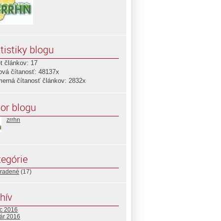
tistiky blogu
t článkov: 17
ová čítanosť: 48137x
merná čítanosť článkov: 2832x
or blogu
zrrhn
egórie
radené
(17)
hív
c 2016
uár 2016