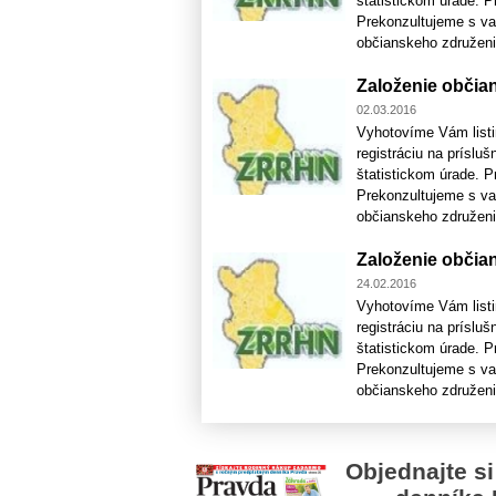
štatistickom úrade. P
Prekonzultujeme s va
občianskeho združenia
Založenie občian
02.03.2016
Vyhotovíme Vám listi
registráciu na prísluš
štatistickom úrade. P
Prekonzultujeme s va
občianskeho združenia
Založenie občian
24.02.2016
Vyhotovíme Vám listi
registráciu na prísluš
štatistickom úrade. P
Prekonzultujeme s va
občianskeho združenia
Objednajte si