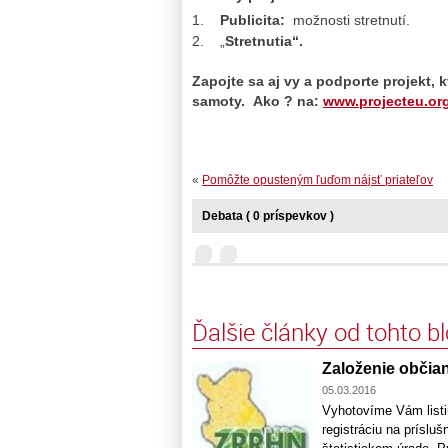
Publicita:
možnosti stretnutí.
„
Stretnutia“.
Zapojte sa aj vy a podporte projekt, k
samoty. Ako ? na:
www.projecteu.or
«
Pomôžte opusteným ľuďom nájsť priateľov
Debata ( 0 príspevkov )
Ďalšie články od tohto b
Založenie občian
05.03.2016
Vyhotovíme Vám listi
registráciu na prísluš