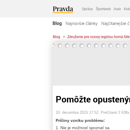
Správy
Športweb
Auto
Kok
Blog
Najnovšie články
Najčítanejšie č
Blog
>
Združenie pre rozvoj regiónu horná Nitr
Pomôžte opusteným
10. decembra 2015 17:52
, Prečítané 2 638x
Príčiny vzniku problému:
Nie je možnosť spoznať sa.