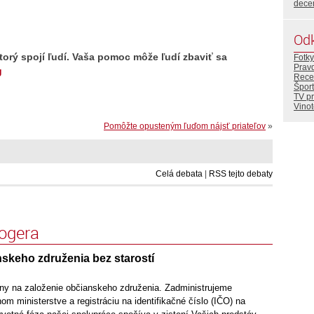
dece
Od
torý spojí ľudí.
Vaša pomoc môže ľudí zbaviť sa
Fotky
Prav
g
Rece
Šport
TV p
Vino
Pomôžte opusteným ľuďom nájsť priateľov
»
Celá debata
|
RSS tejto debaty
logera
skeho združenia bez starostí
ny na založenie občianskeho združenia. Zadministrujeme
nom ministerstve a registráciu na identifikačné číslo (IČO) na