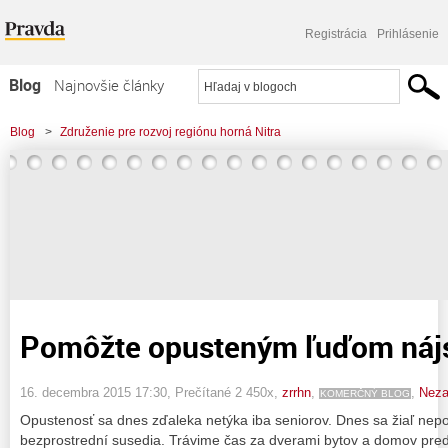
Registrácia
Prihlásenie
Blog
Najnovšie články
Najčítanejšie články
Blog
>
Združenie pre rozvoj regiónu horná Nitra
Najkomentovanejšie články
>
Pomôžte opusteným ľuďom nájsť priateľov
Zoznam blogov
Komerčné blogy
Pomôžte opusteným ľuďom nájsť
16. decembra 2015 17:30
, Prečítané 2 450x,
zrrhn
,
,
Neza
KOMERČNÝ BLOG
Opustenosť sa dnes zďaleka netýka iba seniorov. Dnes sa žiaľ nepo
bezprostrední susedia. Trávime čas za dverami bytov a domov pre