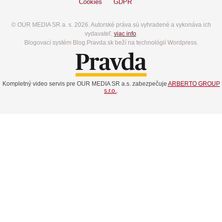
Cookies
GDPR
© OUR MEDIA SR a. s. 2026. Autorské práva sú vyhradené a vykonáva ich
vydavateľ,
viac info
.
Blogovací systém Blog.Pravda.sk beží na technológií Wordpress.
Kompletný video servis pre OUR MEDIA SR a.s. zabezpečuje
ARBERTO GROUP
s.r.o.
.