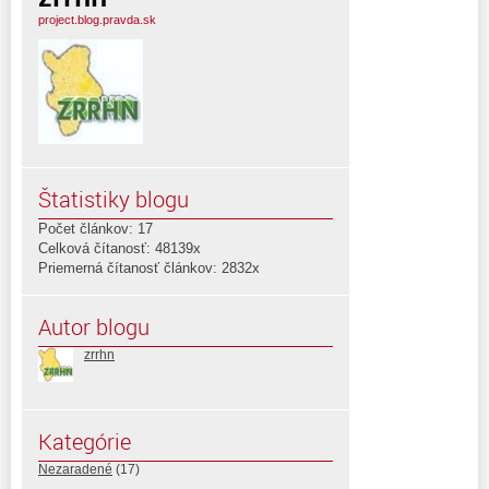
project.blog.pravda.sk
Štatistiky blogu
Počet článkov: 17
Celková čítanosť: 48139x
Priemerná čítanosť článkov: 2832x
Autor blogu
zrrhn
Kategórie
Nezaradené
(17)