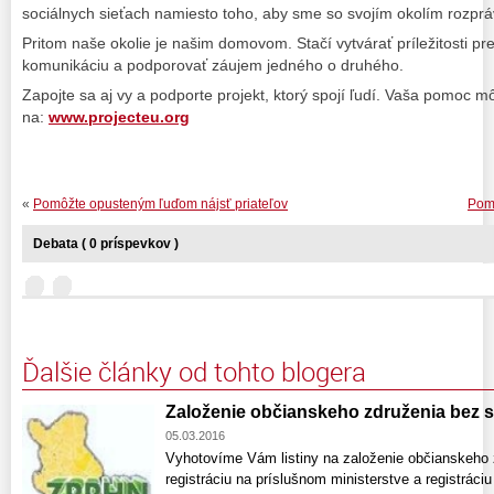
sociálnych sieťach namiesto toho, aby sme so svojím okolím rozpráv
Pritom naše okolie je našim domovom. Stačí vytvárať príležitosti pr
komunikáciu a podporovať záujem jedného o druhého.
Zapojte sa aj vy a podporte projekt, ktorý spojí ľudí. Vaša pomoc m
na:
www.projecteu.org
«
Pomôžte opusteným ľuďom nájsť priateľov
Pomô
Debata ( 0 príspevkov )
Ďalšie články od tohto blogera
Založenie občianskeho združenia bez s
05.03.2016
Vyhotovíme Vám listiny na založenie občianskeho 
registráciu na príslušnom ministerstve a registráciu